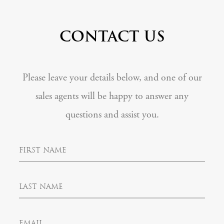
CONTACT US
Please leave your details below, and one of our
sales agents will be happy to answer any
questions and assist you.
F
i
r
s
L
t
a
N
s
a
t
m
E
N
e