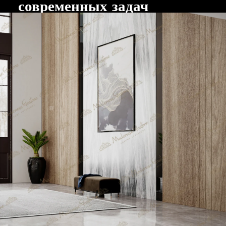
современных задач
В современных государственных проектах
Новосибирска активно используются новейшие
технологии. Это включает в себя системы
управления освещением, климатическими
условиями и безопасностью, обеспечивая
максимальный комфорт и безопасность для всех
посетителей и сотрудников.
Интерьеры: Гармония и
Комфорт
Важной частью современных государственных
проектов в Новосибирске являются интерьеры,