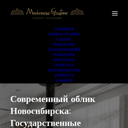
INTERIOR
DESIGN STUDIO
CLASSIC
FURNITURE
CONTEMPORARY
FURNITURE
LIGHTINGS
OFFICES &
GOVERNMENTAL
PROJECTS
JOINERY
Современный облик
Новосибирска:
Государственные