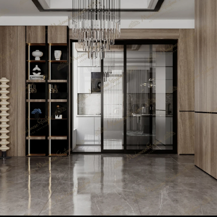
Изысканный дизайн:
Эстетика и Современность
Помимо функциональности, государственные
проекты в Новосибирске обращают внимание на
эстетику и стиль. Современный дизайн сочетает в
себе чистые линии, современные материалы и
инновационные решения, создавая
привлекательные и современные интерьеры.
Применение технологий:
Умные решения для