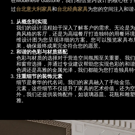
在
Modenese Gastone
，我
们相信室内设计的核心在于
过
台北意大利家具
和
台北
经典家具
为您的空间注入和谐
从概念到
实现
我
们的设计流程始于深入了解客户的需求。无论是为
典风格的客厅，还是为高端餐厅打造独特的用餐环境
维设计图为您呈现详细的方案。您可以预览家具布
果，确保最终成果完全符合您的愿景。
和
谐的色彩与材质搭配
色彩与材
质的选择对于营造空间氛围至关重要。我们
和窗帘选择，并通过专业建议帮助您实现色彩的和谐
色调还是高雅的金属光泽，我们都能为您打造独具特
注重
细节的装饰元素
细节是奢华的代名词。我们的家具融入了手绘金箔、
元素，这些细节不仅提升了家具的艺术价值，还为空
外，我们还提供装饰配件，如玻璃器皿、花瓶和雕塑
雅。