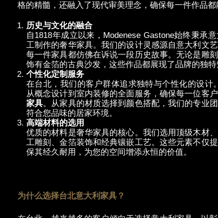
格的精髓，还融入了现代审美理念，确保每一件作品都
历史与文化的融合
自
1818
年成立以来，
Modenese Gastone
始
终秉承意
工制作的奢华家具。我们的设计灵感源自意大利文艺
每一件家具都仿佛在诉说一段历史故事。无论是雕刻
饰有金箔的古典沙发，这些作品都展现了品牌的独特
个性化定制服
务
在台北，我
们的客户群体追求独特与个性化的设计
从概念
设计到室内装修的全面服务，确保每一位客户
家具
。从家具的材
质选择到颜色搭配，我们的专业团
符合您品味的居家环境。
高端材料的
选用
优质的材料是奢华家具的核心。我们选用顶级木材、
工雕刻、金箔装饰和经典镶嵌工艺。这些元素不仅提
保其经久耐用，为您的空间增添永恒的价值。
为什么选择台北意大利家具？