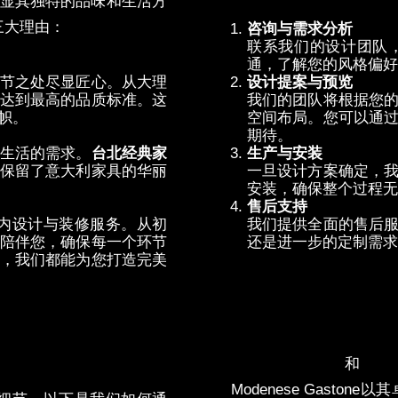
显其独特的品味和生活方
三大理由：
咨
询与需求分析
联系我们的设计团队
通，了解您的风格偏好
节之处尽显匠心。从大理
设计提案与预览
达到最高的品质标准。这
我
们的团队将根据您
帜。
空间布局。您可以通
期待。
生活的需求。
台北
经典家
生
产与安装
保留了意大利家具的华丽
一旦
设计方案确定，
安装，确保整个过程无
售后支持
内设计与装修服务。从初
我
们提供全面的售后
陪伴您，确保每一个环节
还是进一步的定制需求
，我们都能为您打造完美
结语
台北意大利家具
和
台北
Modenese Gastone
以其