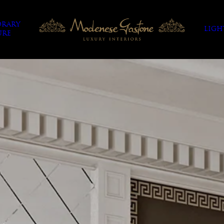
RARY
LIGH
URE