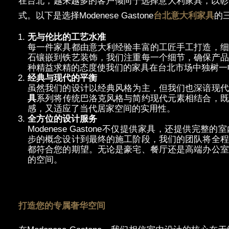
在台北，越来越多的客
户倾向于选择意大利家具，以彰
式。以下是选择
Modenese Gastone
台北意大利家具
的
无与
伦比的工艺水准
每一件家具都由意大利
经验丰富的工匠手工打造，细
石镶嵌到铁艺装饰，我们注重每一个细节，确保产品
种精益求精的态度使我们的家具在台北市场中独树一
经典与现代的平衡
虽然我
们的设计以经典风格为主，但我们也深谙现代
具
系列将
传统巴洛克风格与简约现代元素相结合，既
感，又适应了当代居家空间的实用性。
全方位的
设计服务
Modenese Gastone
不
仅提供家具，还提供完整的室
步的概念设计到最终的施工阶段，我们的团队将全程
都符合您的期望。无论是豪宅、餐厅还是高端办公室
的空间。
打造您的
专属奢华空间