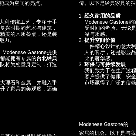
能成为空间的亮点。
传。以下是经典家具的独
经久耐用的品质
大利传统工艺，专注于手
Modenese Gastone
的
复兴时期的艺术与建筑，
受时间的考验。无论
精美的木质餐桌，还是装
泽与质感。
魅力。
提升空
间价值
一件精心
设计的意大
。
Modenese Gastone
提供
人的客厅，还是彰显
都能拥有专属的
台北
经典
比的奢华感。
队将为您量身定制，打造
环保与可持续发展
我
们致力于在生产过
客户提供了健康、安
大理石和金属，并融入手
市场赢得了广泛的信赖
升了家具的美观度，还确
如何开始您的奢
华设计之
Modenese Gastone
的
台
家居的机会。以下是与我