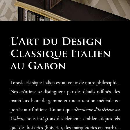
Une Expertise en
L’Art du Design
Décoration
Classique Italien
d’Intérieur au
au Gabon
Gabon
Le style classique italien est au cœur de notre philosophie.
Modenese Gastone excelle dans la création d’intérieurs
Nos créations se distinguent par des détails raffinés, des
somptueux depuis 1818, en s’appuyant sur une tradition
matériaux haut de gamme et une attention méticuleuse
italienne de qualité et d’élégance. En tant que
décorateur
portée aux finitions. En tant que
décorateur d’intérieur au
d’intérieur au Gabon
, notre mission est de concevoir des
Gabon
, nous intégrons des éléments emblématiques tels
espaces qui allient confort, raffinement et harmonie. Que
que des boiseries (boiserie), des marqueteries en marbre,