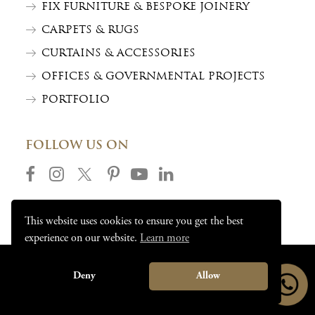
FIX FURNITURE & BESPOKE JOINERY
CARPETS & RUGS
CURTAINS & ACCESSORIES
OFFICES & GOVERNMENTAL PROJECTS
PORTFOLIO
FOLLOW US ON
This website uses cookies to ensure you get the best
experience on our website.
Learn more
Deny
Allow
©
2025
MODENESE GASTONE INTERIORS SRL