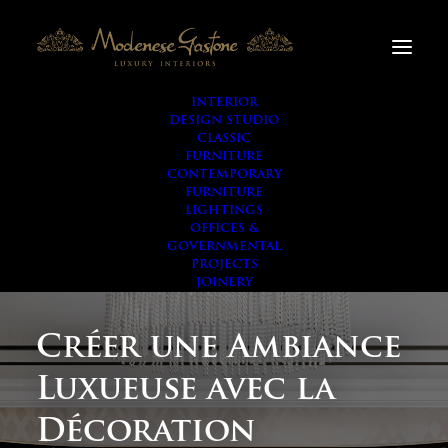
INTERIOR
DESIGN STUDIO
CLASSIC
FURNITURE
CONTEMPORARY
FURNITURE
LIGHTINGS
OFFICES &
GOVERNMENTAL
PROJECTS
JOINERY
Créer une Ambiance
Luxueuse avec la
Décoration