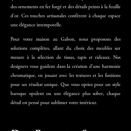
vous souhaitiez rénover une villa, un bureau ou un
des ornements en fer forgé et des détails peints à la feuille
restaurant, notre équipe d’architectes, de designers et
d’or. Ces touches artisanales confèrent à chaque espace
d’artisans qualifiés travaille en synergie pour donner vie à
une élégance intemporelle.
vos rêves.
Pour votre maison au Gabon, nous proposons des
Chaque projet commence par une écoute attentive de vos
solutions complètes, allant du choix des meubles sur
besoins. Nous étudions vos préférences en matière de
mesure à la sélection de tissus, tapis et rideaux. Nos
style, vos exigences fonctionnelles et l’ambiance que vous
designers vous guident dans la création d’une harmonie
souhaitez créer. Grâce à des esquisses détaillées, des
chromatique, en jouant avec les textures et les finitions
rendus en 3D et des propositions personnalisées, nous
pour un résultat unique. Que vous optiez pour un style
vous offrons une vision claire de votre futur intérieur
baroque opulent ou une élégance plus sobre, chaque
avant même le début des travaux. Cette approche
détail est pensé pour sublimer votre intérieur.
méthodique garantit une
décoration intérieure maison
Gabon
qui répond parfaitement à vos attentes.