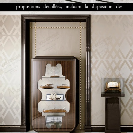
des études en 2D et 3D, nous vous présentons des
propositions détaillées, incluant la disposition des
meubles, les revêtements muraux et les éléments
décoratifs.
Choix des Matériaux
: Nous sélectionnons des
matériaux de première qualité, tels que le marbre, le
bois massif, les tissus nobles et les métaux travaillés.
Chaque matériau est choisi pour sa durabilité et son
esthétique.
Fabrication Artisanale
: Nos meubles et décorations
sont fabriqués à la main par des artisans italiens,
garantissant une qualité exceptionnelle et des finitions
uniques.
Installation et Finition
: Notre équipe supervise
l’installation de chaque élément, des luminaires aux
rideaux, pour assurer une harmonie parfaite dans
votre intérieur.
Cette approche globale nous permet de livrer des projets
clés en main, où chaque détail reflète votre vision.