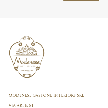
t
l
t
i
e
c
r
y
C
o
n
s
e
n
t
MODENESE GASTONE INTERIORS SRL
VIA ARBE, 81