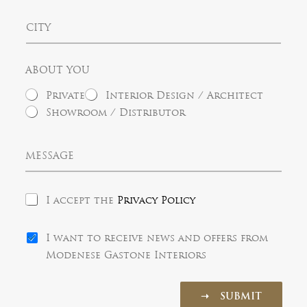
S
n
t
C
t
a
i
r
t
t
y
e
y
s
ABOUT YOU
+
1
Private
Interior Design / Architect
Showroom / Distributor
M
e
s
s
P
a
I accept the
Privacy Policy
r
g
i
e
N
v
I want to receive news and offers from
e
a
Modenese Gastone Interiors
w
c
s
y
l
P
➝ SUBMIT
e
o