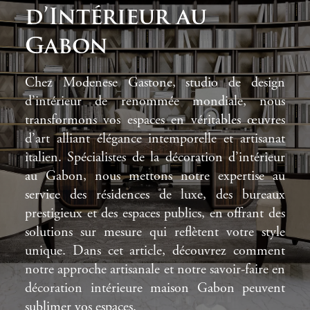
d’Intérieur au
Gabon
Chez Modenese Gastone, studio de design
d’intérieur de renommée mondiale, nous
transformons vos espaces en véritables œuvres
d’art alliant élégance intemporelle et artisanat
italien. Spécialistes de la décoration d’intérieur
au Gabon, nous mettons notre expertise au
service des résidences de luxe, des bureaux
prestigieux et des espaces publics, en offrant des
solutions sur mesure qui reflètent votre style
unique. Dans cet article, découvrez comment
notre approche artisanale et notre savoir-faire en
décoration intérieure maison Gabon peuvent
sublimer vos espaces.