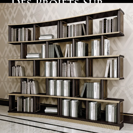
Des Projets Sur
Mesure pour une
Décoration
Intérieure Maison
Gabon
Chez Modenese Gastone, chaque projet est une aventure
unique. Nous prenons en charge l’ensemble du
processus, de la conception initiale à la réalisation finale.
Voici comment nous procédons pour transformer votre
maison au Gabon :
Conception Initiale
: Nous analysons vos besoins et
vos goûts pour créer un concept personnalisé. Grâce à