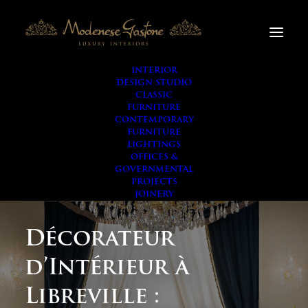
INTERIOR
DESIGN STUDIO
CLASSIC
FURNITURE
CONTEMPORARY
FURNITURE
LIGHTINGS
OFFICES &
GOVERNMENTAL
PROJECTS
JOINERY
Décorateur
d’Intérieur à
Libreville :