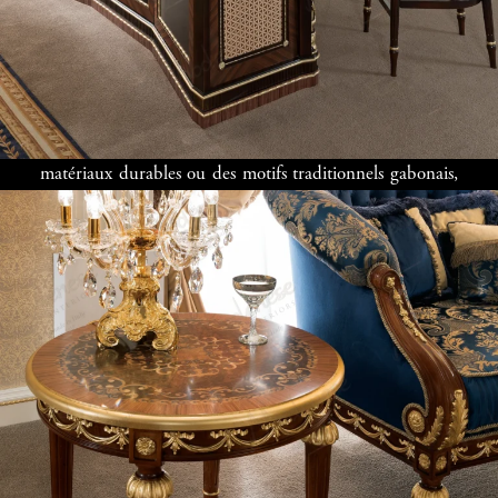
investir dans un cadre de vie qui allie beauté et praticité.
Cette ville dynamique offre un terrain fertile pour des
designs uniques. Les habitants recherchent souvent des
solutions qui intègrent des éléments locaux, comme des
matériaux durables ou des motifs traditionnels gabonais,
pour créer une harmonie entre modernité et héritage
culturel. Ainsi, la décoration intérieure devient un moyen
de célébrer l’identité locale tout en répondant aux
besoins contemporains.
Les Services
Offerts par un
Décorateur