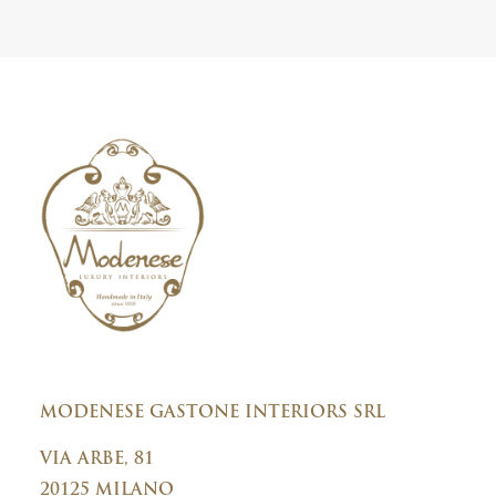
t
i
e
c
r
y
C
o
n
s
e
n
t
MODENESE GASTONE INTERIORS SRL
VIA ARBE, 81
20125 MILANO