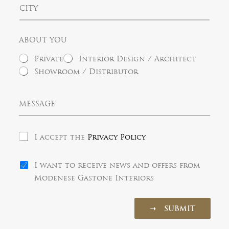
t
C
t
a
i
r
t
t
y
e
y
s
ABOUT YOU
+
1
Private
Interior Design / Architect
Showroom / Distributor
M
e
s
s
P
a
I accept the
Privacy Policy
r
g
i
e
N
v
I want to receive news and offers from
e
a
Modenese Gastone Interiors
w
c
s
y
l
P
➝ SUBMIT
e
o
t
l