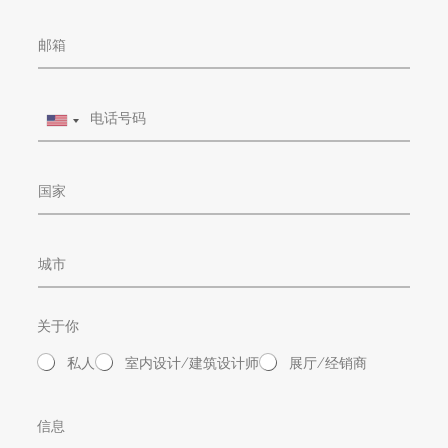
a
t
m
E
N
e
m
a
a
m
i
e
P
l
U
h
n
o
i
n
t
C
e
e
o
d
u
S
n
t
C
t
a
i
r
t
t
y
e
y
s
关于你
+
1
私人
室内设计/建筑设计师
展厅/经销商
M
e