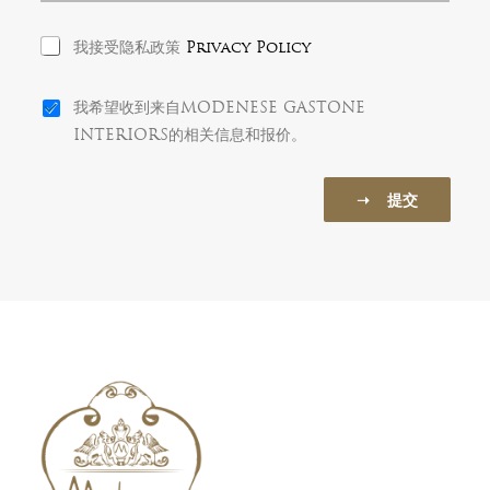
s
s
P
a
我接受隐私政策
Privacy Policy
r
g
i
e
N
v
我希望收到来自MODENESE GASTONE
e
a
INTERIORS的相关信息和报价。
w
c
s
y
l
P
➝ 提交
e
o
t
l
t
i
e
c
r
y
C
o
n
s
e
n
t